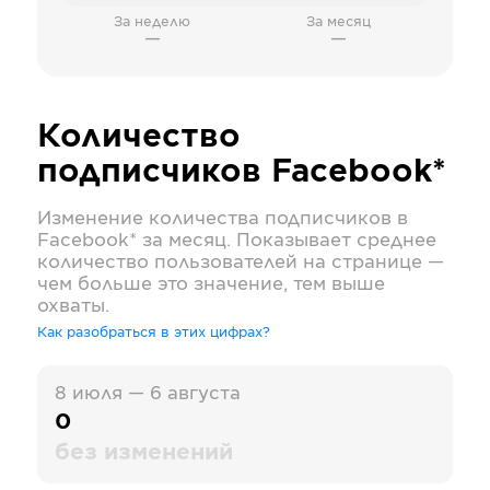
За неделю
За месяц
—
—
Количество
подписчиков
Facebook*
Изменение количества подписчиков в
Facebook*
за месяц. Показывает среднее
количество пользователей на странице —
чем больше это значение, тем выше
охваты.
Как разобраться в этих цифрах?
8 июля — 6 августа
0
без изменений