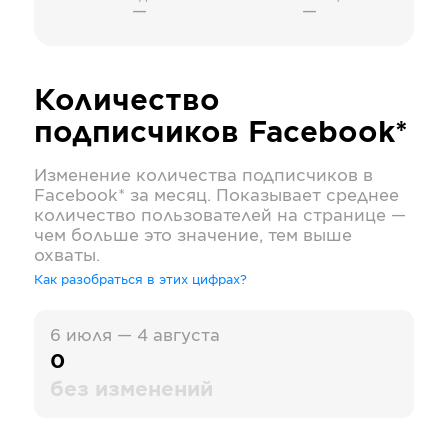
—
—
Количество
подписчиков
Facebook*
Изменение количества подписчиков в
Facebook*
за месяц. Показывает среднее
количество пользователей на странице —
чем больше это значение, тем выше
охваты.
Как разобраться в этих цифрах?
6 июля — 4 августа
0
без изменений