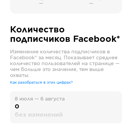
—
—
Количество
подписчиков
Facebook*
Изменение количества подписчиков в
Facebook*
за месяц. Показывает среднее
количество пользователей на странице —
чем больше это значение, тем выше
охваты.
Как разобраться в этих цифрах?
8 июля — 6 августа
0
без изменений