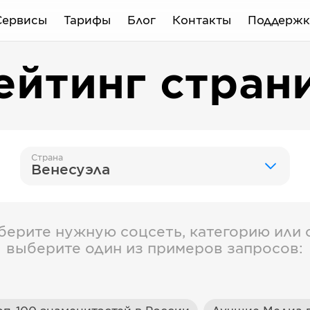
Сервисы
Тарифы
Блог
Контакты
Поддержк
ейтинг стран
Страна
Венесуэла
берите нужную соцсеть, категорию или с
выберите один из примеров запросов: