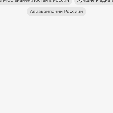
оп-100 знаменитостей в России
Лучшие Медиа в
Авиакомпании Россиии