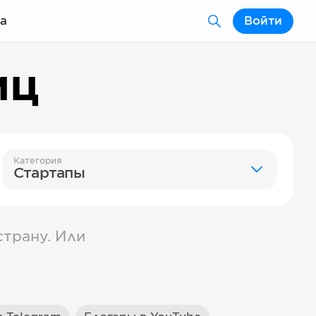
а
Войти
иц
Категория
Стартапы
трану. Или