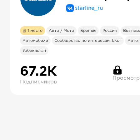
starline_ru
1
место
Авто / Мото
Бренды
Россия
Business
Автомобили
Сообщество по интересам, блог
Авто
Узбекистан
67.2К
Просмотр
Подписчиков