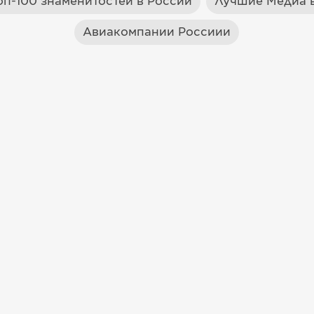
оп-100 знаменитостей в России
Лучшие Медиа в
Авиакомпании Россиии