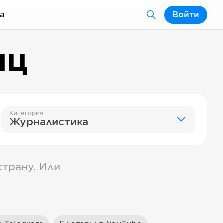
а
Войти
иц
Категория
Журналистика
трану. Или