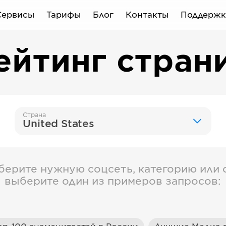
Сервисы
Тарифы
Блог
Контакты
Поддержк
ейтинг стран
Страна
United States
берите нужную соцсеть, категорию или с
выберите один из примеров запросов: