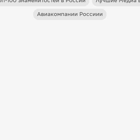
оп-100 знаменитостей в России
Лучшие Медиа в
Авиакомпании Россиии