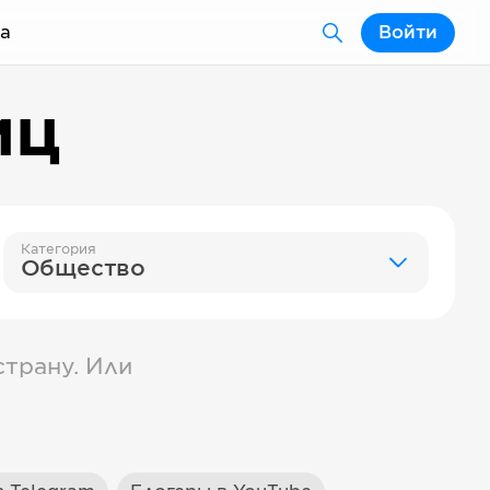
а
Войти
иц
Категория
Общество
трану. Или