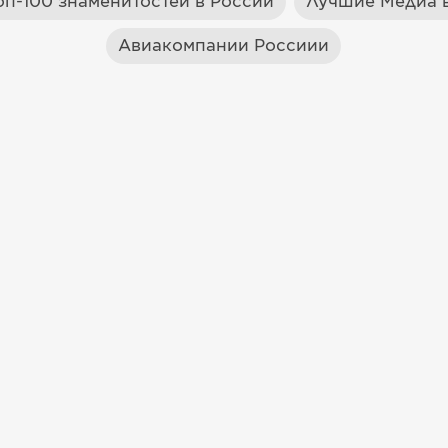
оп-100 знаменитостей в России
Лучшие Медиа в
Авиакомпании Россиии