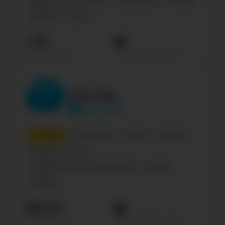
Образ жизни
Russian
Фотография
Business
Финансы
Игры
1.2М
Просмотров на пост
Подписчиков
Для мам
dlya_mam
3
место
Сообщества
Паблик
Украина
Родители и дети
Сообщество по интересам, блог
Russian
Business
890.5К
Просмотров на пост
Подписчиков