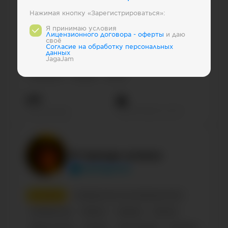
Нажимая кнопку «Зарегистрироваться»:
1
место
Бренды
Электронная коммерция
Я принимаю условия
Лицензионного договора - оферты
и даю
своё
Онлайн-сервисы
Паблик
Украина
Кино
Cогласие на обработку персональных
данных
Сообщество по интересам, блог
Russian
JagaJam
Influencer
Female
35-45
2М
Просмотров на пост
Подписчиков
В тренде успеха
web3gamer
2
место
Сообщество по интересам, блог
Сообщества
Паблик
Украина
Бизнес