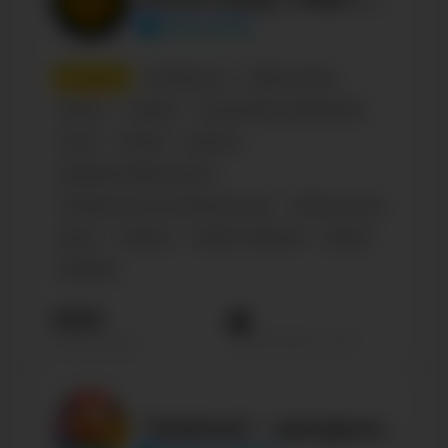
style_body
8
место
Сообщества
Образ жизни
Паблик
Украина
Спортивная организация
Спорт
Russian
Business
Здоровый образ жизни
Сообщество по интересам, блог
Fitness & Gym
Sports
Lifestyle
Health & Medicine
Beauty
Modeling
232К
Просмотров на пост
Подписчиков
"Хомячки" - рукоделие - схемы - вышивка крестом