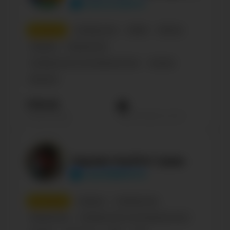
clubrucodelnic
9
место
Сообщества
Хобби
Паблик
Украина
Творчество
Сообщество по интересам, блог
Russian
Business
179.1К
Просмотров на пост
Подписчиков
Здравствуйте! Царь
club139881070
10
место
Украина
Сообщества
Творчество
Сообщество по интересам, блог