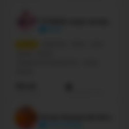
FITNESS спорт мотивация
fitness
4
место
Сообщества
Паблик
Спорт
Украина
Фитнес
Сообщество по интересам, блог
Russian
Business
790.2К
Просмотров на пост
Подписчиков
Ретро Музыка 80-90-х
musicnostalgie