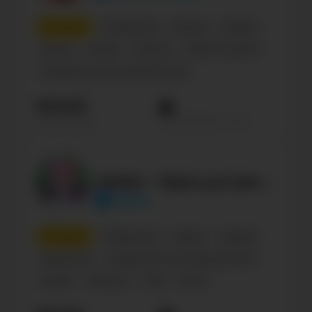
5
место
Сообщества
Музыка
Украина
Паблик
Russian
Business
Обмен музыкой
Сообщество по интересам, блог
423.6К
Просмотров на пост
Подписчиков
Дейзи - Идеи для рисования
odaisy
6
место
Сообщества
Паблик
Украина
Творчество
Сообщество по интересам, блог
Russian
Influencer
Male
35-45