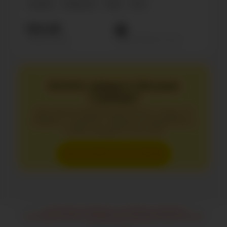
Russian
Influencer
Male
0-18
154.4К
Просмотров на пост
Подписчиков
Хотите увидеть больше
страниц?
Без регистрации доступно лишь 10
первых страниц. Зарегистрируйтесь,
чтобы увидеть больше.
Зарегистрироваться
* Компании Facebook и Instagram признаны
экстремистскими и запрещены на территории России