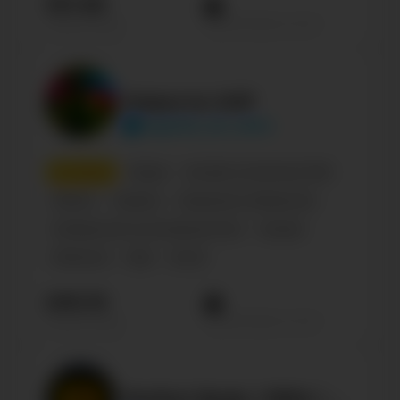
331.9К
Просмотров на пост
Подписчиков
Новости ЛНР
lugansk_all_news
7
место
Медиа
Онлайн и печатные СМИ
Паблик
Украина
Городское сообщество
Сообщество по интересам, блог
Russian
Influencer
Male
35-45
240.1К
Просмотров на пост
Подписчиков
Perfect Body | MMA | фитнес