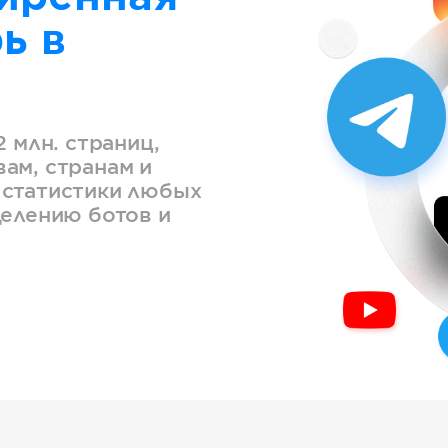
ь в
2 млн. страниц,
ам, странам и
 статистики любых
делению ботов и