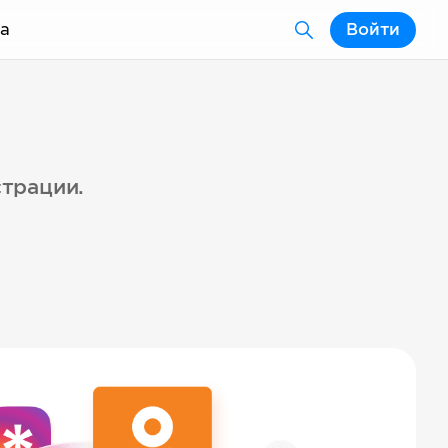
а
Войти
страции.