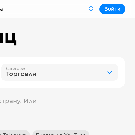
а
Войти
иц
Категория
Торговля
трану. Или