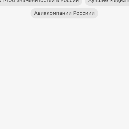
оп-100 знаменитостей в России
Лучшие Медиа в
Авиакомпании Россиии