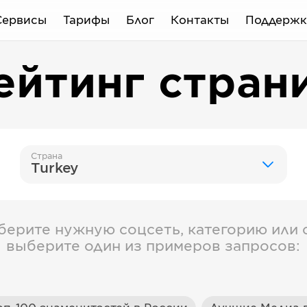
Сервисы
Тарифы
Блог
Контакты
Поддержк
ейтинг стран
Страна
Turkey
берите нужную соцсеть, категорию или с
выберите один из примеров запросов: