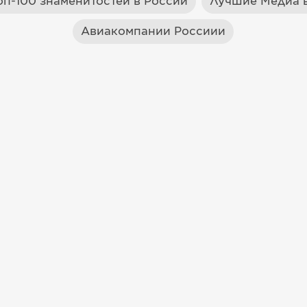
оп-100 знаменитостей в России
Лучшие Медиа в
Авиакомпании Россиии