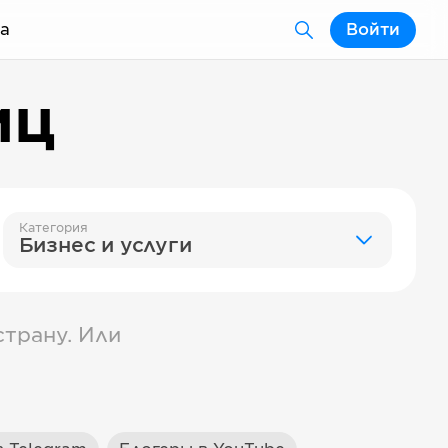
а
Войти
иц
Категория
Бизнес и услуги
трану. Или