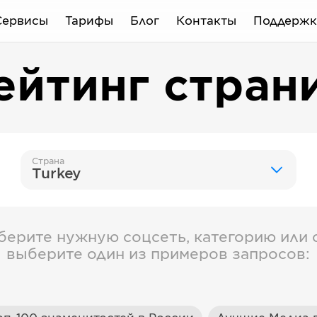
Сервисы
Тарифы
Блог
Контакты
Поддержк
ейтинг стран
Страна
Turkey
берите нужную соцсеть, категорию или с
выберите один из примеров запросов: