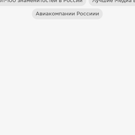
оп-100 знаменитостей в России
Лучшие Медиа в
Авиакомпании Россиии