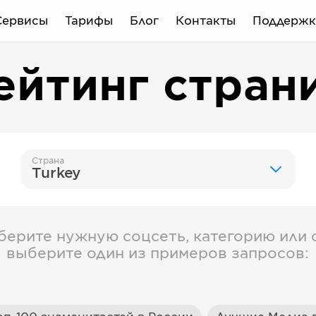
Сервисы
Тарифы
Блог
Контакты
Поддержк
ейтинг стран
Страна
Turkey
берите нужную соцсеть, категорию или с
выберите один из примеров запросов: