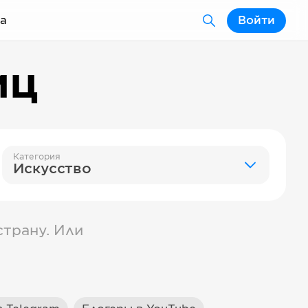
а
Войти
иц
Категория
Искусство
трану. Или