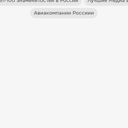
оп-100 знаменитостей в России
Лучшие Медиа в
Авиакомпании Россиии