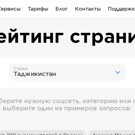
Сервисы
Тарифы
Блог
Контакты
Поддержк
ейтинг стран
Страна
Таджикистан
берите нужную соцсеть, категорию или с
выберите один из примеров запросов: