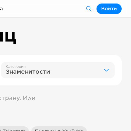
а
Войти
иц
Категория
Знаменитости
трану. Или