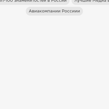
оп-100 знаменитостей в России
Лучшие Медиа в
Авиакомпании Россиии