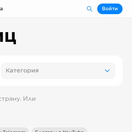
а
Войти
иц
Категория
трану. Или