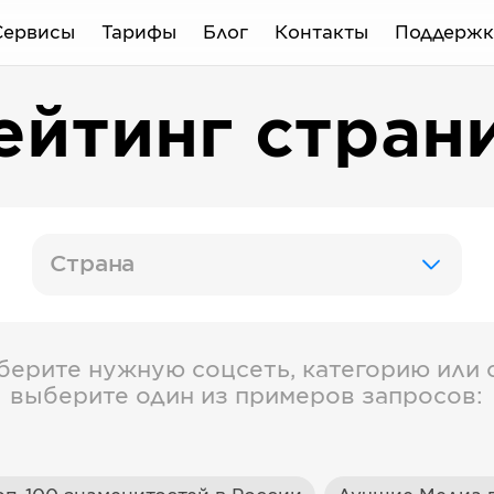
Сервисы
Тарифы
Блог
Контакты
Поддержк
ейтинг стран
Страна
берите нужную соцсеть, категорию или с
выберите один из примеров запросов: