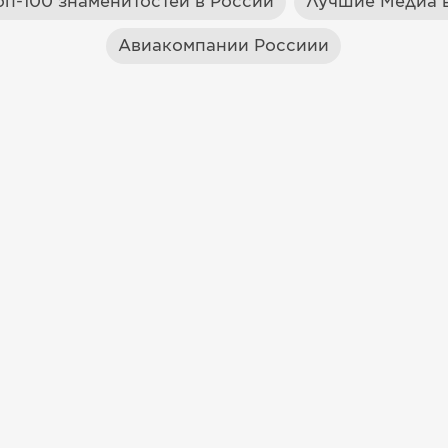
оп-100 знаменитостей в России
Лучшие Медиа в
Авиакомпании Россиии