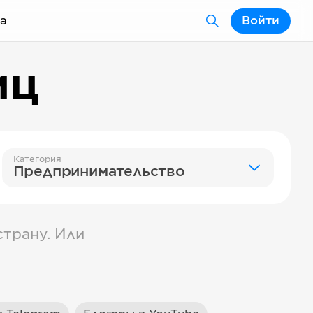
а
Войти
иц
Категория
Предпринимательство
трану. Или