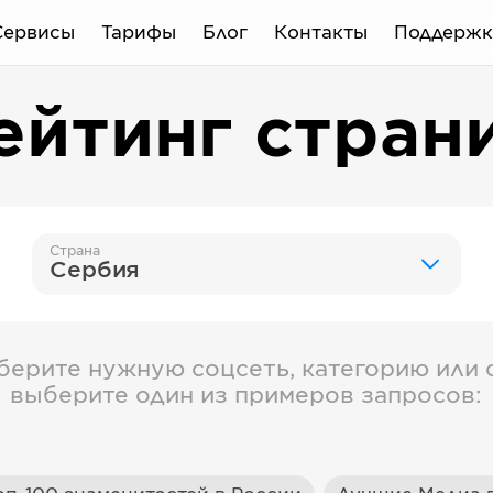
Сервисы
Тарифы
Блог
Контакты
Поддержк
ейтинг стран
Страна
Сербия
берите нужную соцсеть, категорию или с
выберите один из примеров запросов: