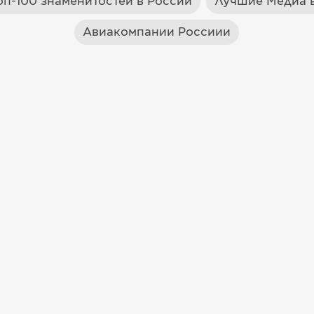
оп-100 знаменитостей в России
Лучшие Медиа в
Авиакомпании Россиии