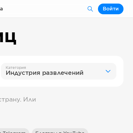
а
Войти
иц
Категория
Индустрия развлечений
трану. Или