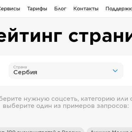
Сервисы
Тарифы
Блог
Контакты
Поддержк
ейтинг стран
Страна
Сербия
берите нужную соцсеть, категорию или с
выберите один из примеров запросов: