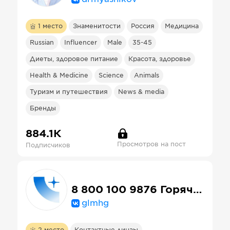
1
место
Знаменитости
Россия
Медицина
Russian
Influencer
Male
35-45
Диеты, здоровое питание
Красота, здоровье
Health & Medicine
Science
Animals
Туризм и путешествия
News & media
Бренды
884.1К
Просмотров на пост
Подписчиков
8 800 100 9876 Горячая линия Микрохирургия глаза
glmhg