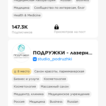
Медицинская лаборатория
Russian
Business
Медицина
Сообщество по интересам, блог
Health & Medicine
147.3К
Просмотров на пост
Подписчиков
ПОДРУЖКИ - лазерная эпиляция и косметология
studio_podruzhki
8
место
Салон красоты, парикмахерская
Бизнес и услуги
Косметология
Косметология
Массажный салон
Медцентр, клиника
Медицинское учреждение
Россия
Медицина
Business
Russian