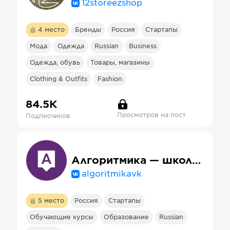
12storeezshop
4
место
Бренды
Россия
Стартапы
Мода
Одежда
Russian
Business
Одежда, обувь
Товары, магазины
Clothing & Outfits
Fashion
84.5К
Просмотров на пост
Подписчиков
Алгоритмика — школа программирования для детей
algoritmikavk
5
место
Россия
Стартапы
Обучающие курсы
Образование
Russian