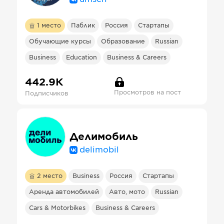
1
место
Паблик
Россия
Стартапы
Обучающие курсы
Образование
Russian
Business
Education
Business & Careers
442.9К
Просмотров на пост
Подписчиков
Делимобиль
delimobil
2
место
Business
Россия
Стартапы
Аренда автомобилей
Авто, мото
Russian
Cars & Motorbikes
Business & Careers