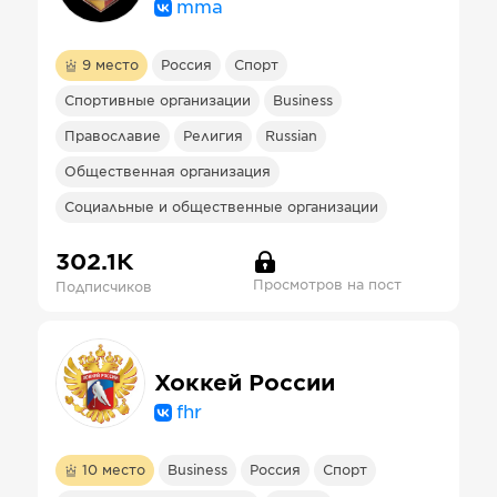
mma
9
место
Россия
Спорт
Спортивные организации
Business
Православие
Религия
Russian
Общественная организация
Социальные и общественные организации
302.1К
Просмотров на пост
Подписчиков
Хоккей России
fhr
10
место
Business
Россия
Спорт