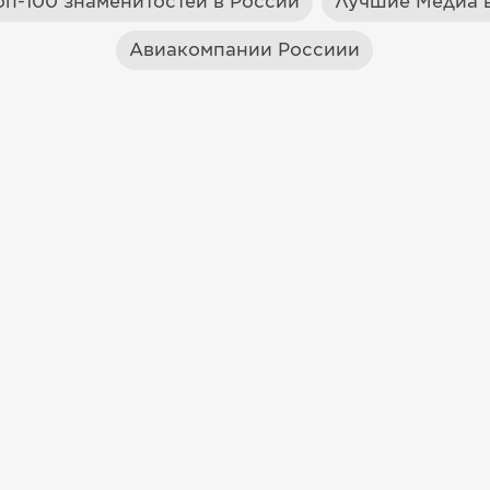
оп-100 знаменитостей в России
Лучшие Медиа в
Авиакомпании Россиии