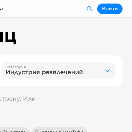
а
Войти
иц
Категория
Индустрия развлечений
трану. Или