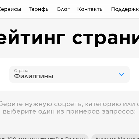
Сервисы
Тарифы
Блог
Контакты
Поддержк
ейтинг стран
Страна
Филиппины
берите нужную соцсеть, категорию или с
выберите один из примеров запросов: