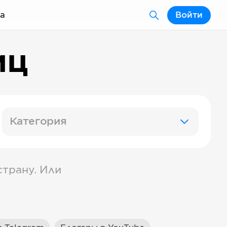
а
Войти
иц
Категория
трану. Или