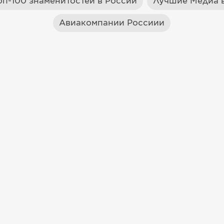
оп-100 знаменитостей в России
Лучшие Медиа в
Авиакомпании Россиии