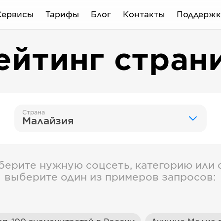
Сервисы
Тарифы
Блог
Контакты
Поддержк
ейтинг стран
Страна
Малайзия
берите нужную соцсеть, категорию или с
выберите один из примеров запросов: