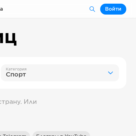
а
Войти
иц
Категория
Спорт
трану. Или