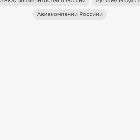
оп-100 знаменитостей в России
Лучшие Медиа в
Авиакомпании Россиии