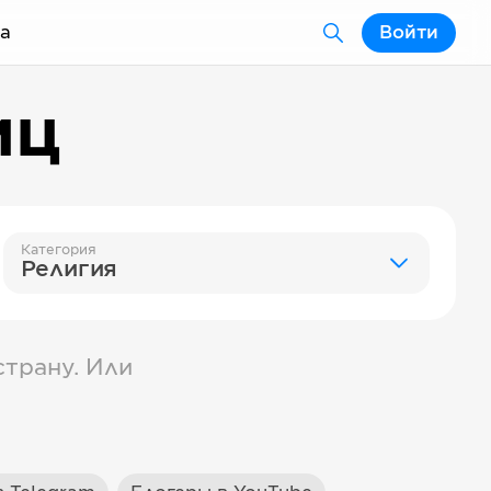
а
Войти
иц
Категория
Религия
трану. Или