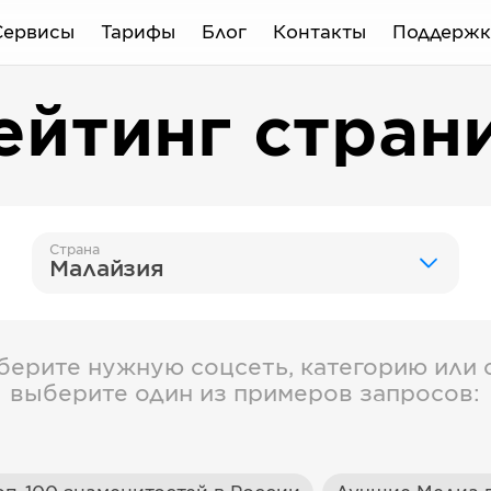
Сервисы
Тарифы
Блог
Контакты
Поддержк
ейтинг стран
Страна
Малайзия
берите нужную соцсеть, категорию или с
выберите один из примеров запросов: