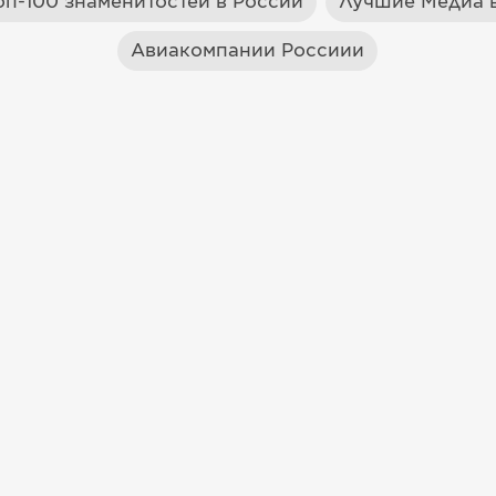
оп-100 знаменитостей в России
Лучшие Медиа в
Авиакомпании Россиии