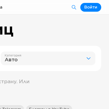
а
Войти
иц
Категория
Авто
трану. Или