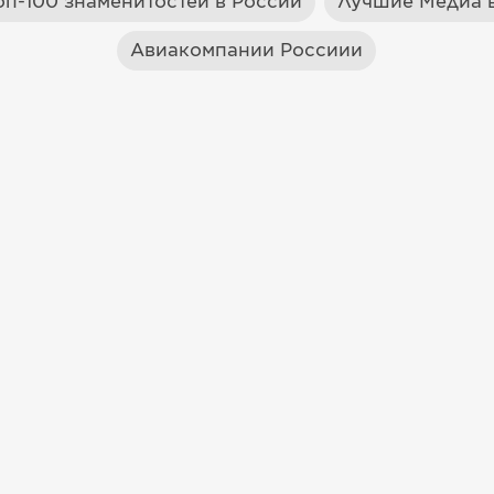
оп-100 знаменитостей в России
Лучшие Медиа в
Авиакомпании Россиии