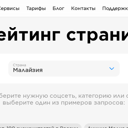
Сервисы
Тарифы
Блог
Контакты
Поддержк
ейтинг стран
Страна
Малайзия
берите нужную соцсеть, категорию или с
выберите один из примеров запросов: