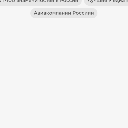
оп-100 знаменитостей в России
Лучшие Медиа в
Авиакомпании Россиии