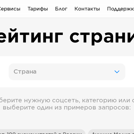
Сервисы
Тарифы
Блог
Контакты
Поддержк
ейтинг стран
Страна
берите нужную соцсеть, категорию или с
выберите один из примеров запросов: