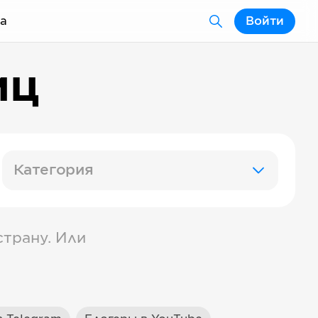
а
Войти
иц
Категория
трану. Или