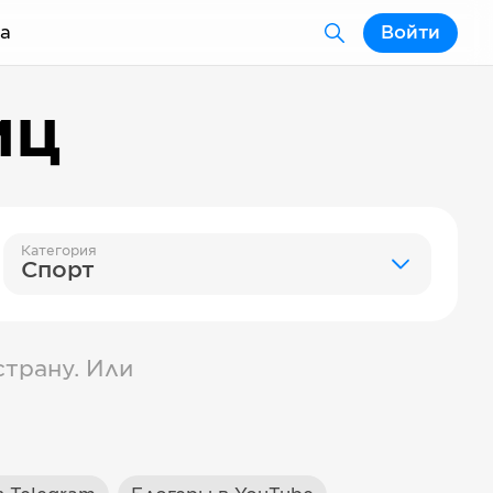
а
Войти
иц
Категория
Спорт
трану. Или