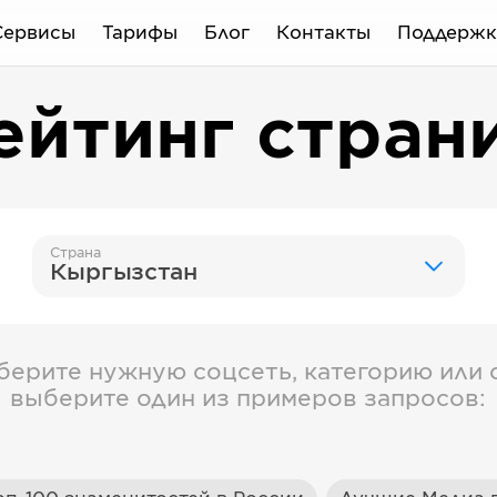
Сервисы
Тарифы
Блог
Контакты
Поддержк
ейтинг стран
Страна
Кыргызстан
берите нужную соцсеть, категорию или с
выберите один из примеров запросов: