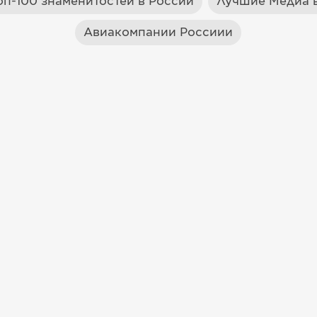
оп-100 знаменитостей в России
Лучшие Медиа в
Авиакомпании Россиии