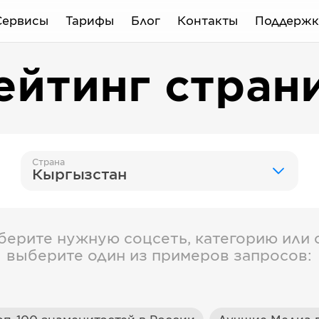
Сервисы
Тарифы
Блог
Контакты
Поддержк
ейтинг стран
Страна
Кыргызстан
берите нужную соцсеть, категорию или с
выберите один из примеров запросов: