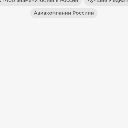
оп-100 знаменитостей в России
Лучшие Медиа в
Авиакомпании Россиии