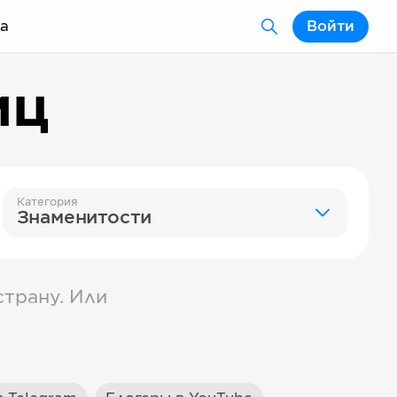
а
Войти
иц
Категория
Знаменитости
трану. Или