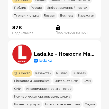
2
место
Медиа
Онлайн и печатные СМИ
Паблик
Россия
Информационный портал
Туризм и отдых
Russian
Business
Казахстан
87К
Просмотров на пост
Подписчиков
Lada.kz - Новости Мангистау и Актау
ladakz
3
место
Казахстан
Russian
Business
Literature & Journalism
Интернет-СМИ
СМИ
СМИ
Информационное агентство
Коммерческая организация, фирма
Бизнес и услуги
Новостные агентства
Медиа