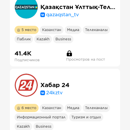
Қазақстан Ұлттық-Телеарнасы
qazaqstan_tv
5
место
Казахстан
Медиа
Телеканалы
Паблик
Kazakh
Business
41.4К
Просмотров на пост
Подписчиков
Хабар 24
24kztv
6
место
Казахстан
Медиа
Телеканалы
Информационный портал
Туризм и отдых
Kazakh
Business