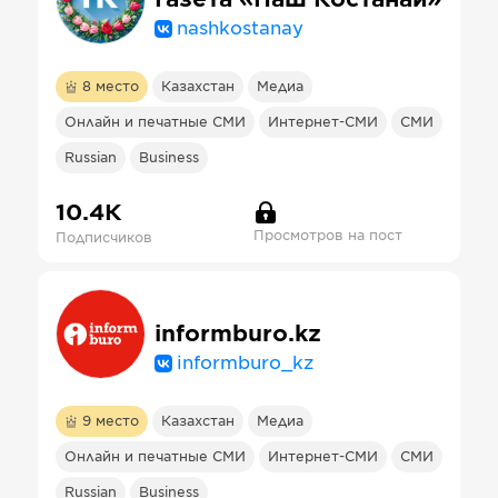
nashkostanay
8
место
Казахстан
Медиа
Онлайн и печатные СМИ
Интернет-СМИ
СМИ
Russian
Business
10.4К
Просмотров на пост
Подписчиков
informburo.kz
informburo_kz
9
место
Казахстан
Медиа
Онлайн и печатные СМИ
Интернет-СМИ
СМИ
Russian
Business