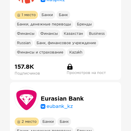
1
место
Банки
Банк
Банки, денежные переводы
Бренды
Финансы
Финансы
Казахстан
Business
Russian
Банк, финансовое учреждение
Финансы и страхование
Kazakh
157.8К
Просмотров на пост
Подписчиков
Eurasian Bank
eubank_kz
2
место
Банки
Банк