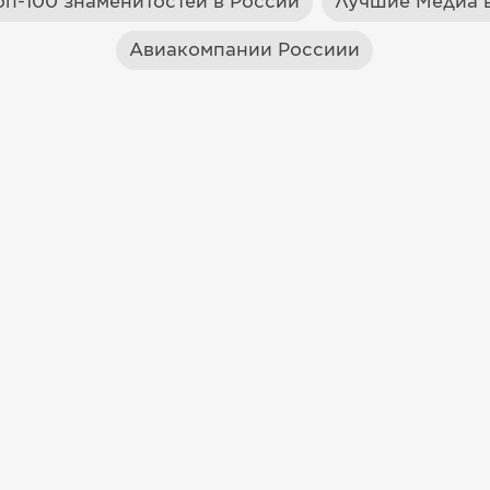
оп-100 знаменитостей в России
Лучшие Медиа в
Авиакомпании Россиии