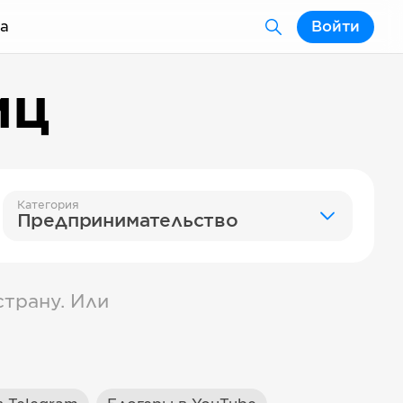
а
Войти
иц
Категория
Предпринимательство
трану. Или