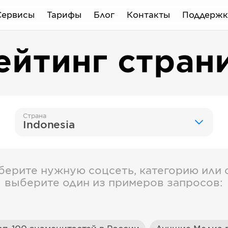
Сервисы
Тарифы
Блог
Контакты
Поддержк
ейтинг стран
Страна
Indonesia
берите нужную соцсеть, категорию или с
выберите один из примеров запросов: