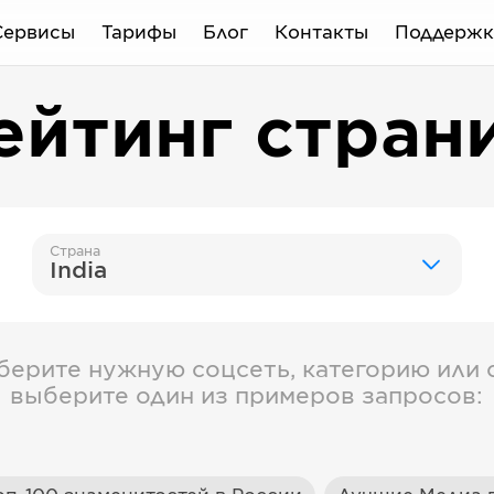
Сервисы
Тарифы
Блог
Контакты
Поддержк
ейтинг стран
Страна
India
берите нужную соцсеть, категорию или с
выберите один из примеров запросов: