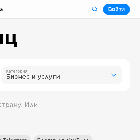
а
Войти
иц
Категория
Бизнес и услуги
трану. Или