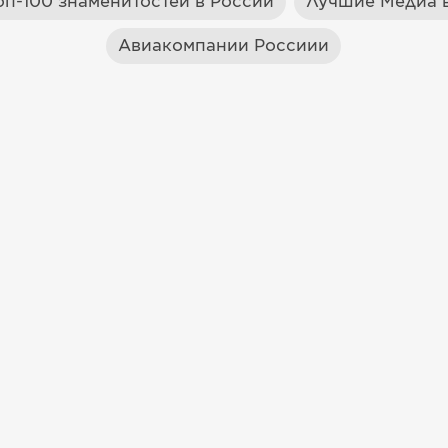
оп-100 знаменитостей в России
Лучшие Медиа в
Авиакомпании Россиии