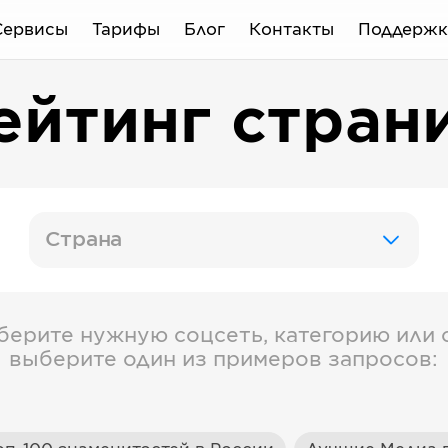
Сервисы
Тарифы
Блог
Контакты
Поддержк
ейтинг стран
Страна
берите нужную соцсеть, категорию или с
выберите один из примеров запросов: