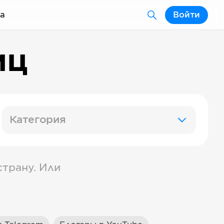
а
Войти
иц
Категория
трану. Или