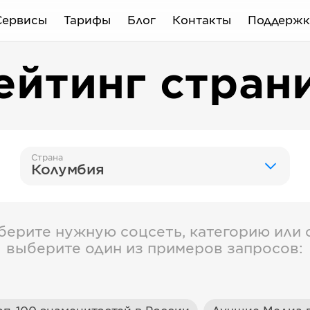
Сервисы
Тарифы
Блог
Контакты
Поддержк
ейтинг стран
Страна
Колумбия
берите нужную соцсеть, категорию или с
выберите один из примеров запросов: