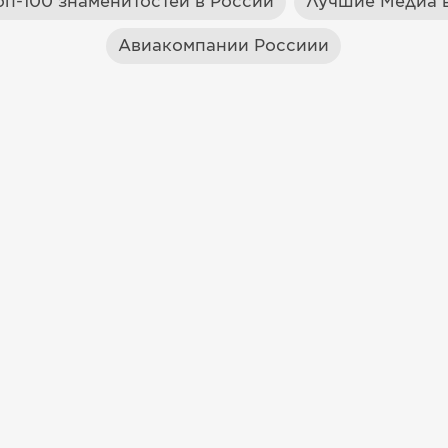
оп-100 знаменитостей в России
Лучшие Медиа в
Авиакомпании Россиии