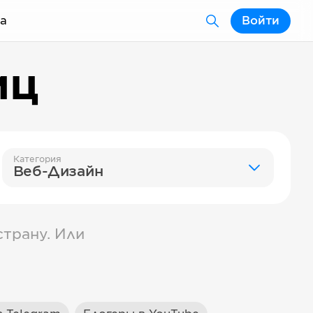
а
Войти
иц
Категория
Веб-Дизайн
трану. Или