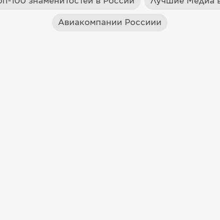
оп-100 знаменитостей в России
Лучшие Медиа в
Авиакомпании Россиии