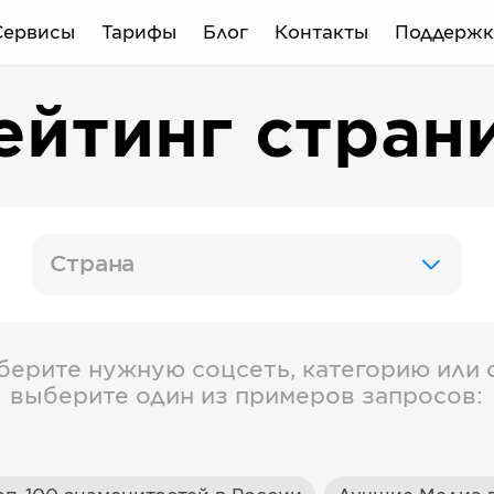
Сервисы
Тарифы
Блог
Контакты
Поддержк
ейтинг стран
Страна
берите нужную соцсеть, категорию или с
выберите один из примеров запросов: