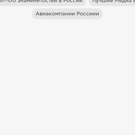
оп-100 знаменитостей в России
Лучшие Медиа в
Авиакомпании Россиии