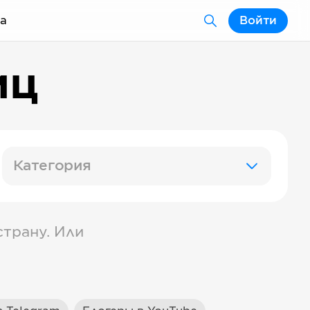
а
Войти
иц
Категория
трану. Или