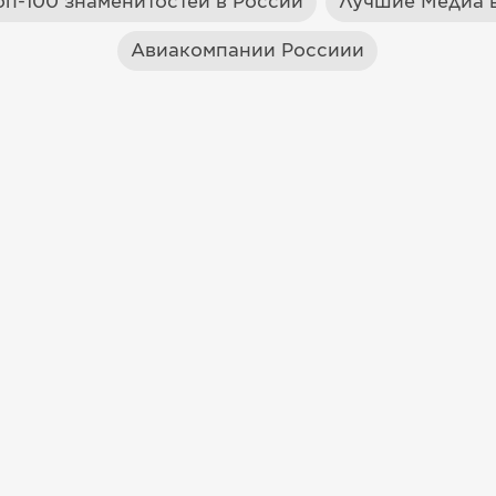
оп-100 знаменитостей в России
Лучшие Медиа в
Авиакомпании Россиии