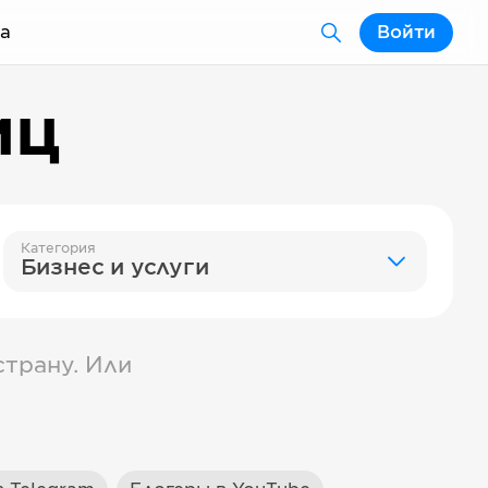
а
Войти
иц
Категория
Бизнес и услуги
трану. Или