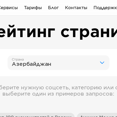
Сервисы
Тарифы
Блог
Контакты
Поддержк
ейтинг стран
Страна
Азербайджан
берите нужную соцсеть, категорию или с
выберите один из примеров запросов: