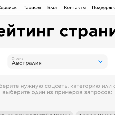
Сервисы
Тарифы
Блог
Контакты
Поддержк
ейтинг стран
Страна
Австралия
берите нужную соцсеть, категорию или с
выберите один из примеров запросов: