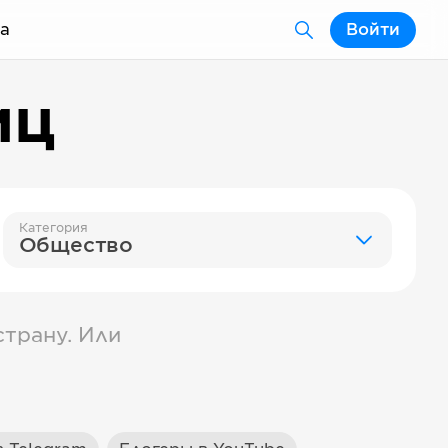
а
Войти
иц
Категория
Общество
трану. Или