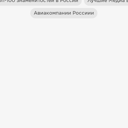
оп-100 знаменитостей в России
Лучшие Медиа в
Авиакомпании Россиии