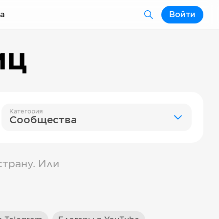
а
Войти
иц
Категория
Сообщества
трану. Или