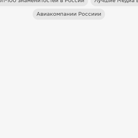
оп-100 знаменитостей в России
Лучшие Медиа в
Авиакомпании Россиии