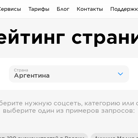
Сервисы
Тарифы
Блог
Контакты
Поддержк
ейтинг стран
Страна
Аргентина
берите нужную соцсеть, категорию или с
выберите один из примеров запросов: