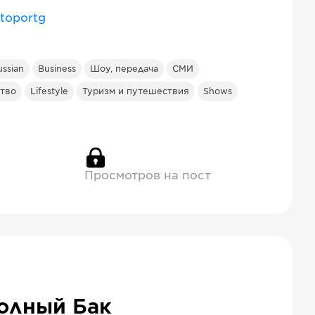
toportg
ussian
Business
Шоу, передача
СМИ
ство
Lifestyle
Туризм и путешествия
Shows
Просмотров на пост
олный Бак