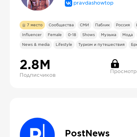
pravdashowtop
7
место
Сообщества
СМИ
Паблик
Россия
Influencer
Female
0-18
Shows
Музыка
Мода
News & media
Lifestyle
Туризм и путешествия
Бр
2.8М
Просмотр
Подписчиков
PostNews