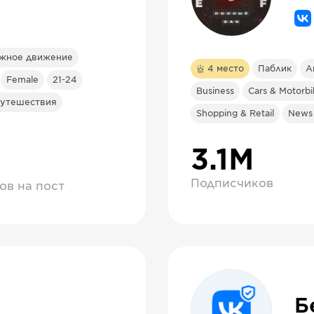
жное движение
4
место
Паблик
А
Female
21-24
Business
Cars & Motorbi
путешествия
Shopping & Retail
News
3.1М
Подписчиков
ов на пост
Б