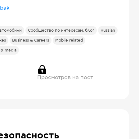
bak
втомобили
Сообщество по интересам, блог
Russian
kes
Business & Careers
Mobile related
 & media
Просмотров на пост
езопасность