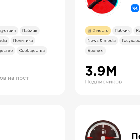
дустрия
Паблик
2
место
Паблик
R
dia
Политика
News & media
Государ
ество
Сообщества
Бренды
3.9М
ов на пост
Подписчиков
П