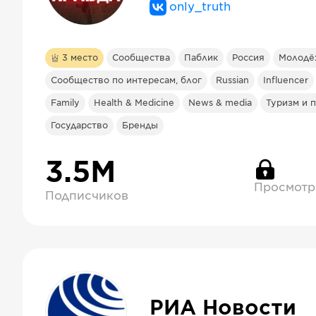
only_truth
3
место
Сообщества
Паблик
Россия
Молодё
Сообщество по интересам, блог
Russian
Influencer
Family
Health & Medicine
News & media
Туризм и 
Государство
Бренды
3.5М
Просмотр
Подписчиков
РИА Новости