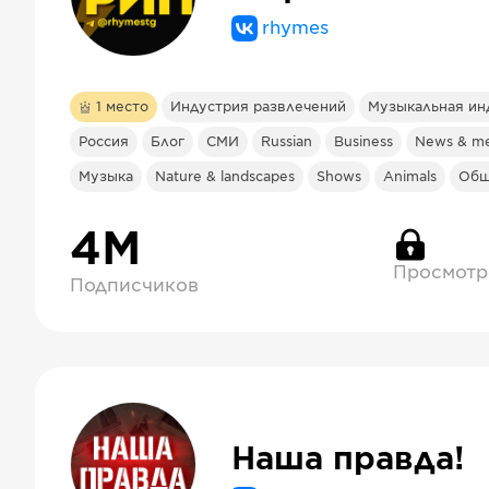
rhymes
1
место
Индустрия развлечений
Музыкальная ин
Россия
Блог
СМИ
Russian
Business
News & me
Музыка
Nature & landscapes
Shows
Animals
Общ
4М
Просмотр
Подписчиков
Наша правда!