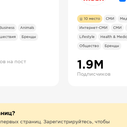
10
место
СМИ
Ме
Business
Animals
Интернет-СМИ
СМИ
ешествия
Бренды
Lifestyle
Health & Medic
Общество
Бренды
ов на пост
1.9М
Подписчиков
аниц?
 первых страниц. Зарегистрируйтесь, чтобы