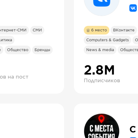
нтернет-СМИ
СМИ
6
место
ВКонтакте
итика
Computers & Gadgets
О
e
Общество
Бренды
News & media
Общест
2.8М
ов на пост
Подписчиков
C