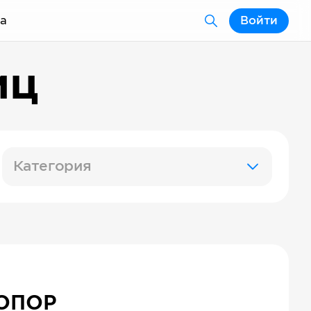
а
Войти
иц
Категория
ОПОР