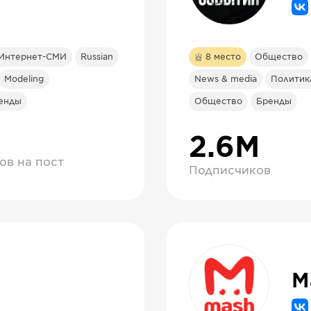
Интернет-СМИ
Russian
8
место
Общество
Modeling
News & media
Политик
енды
Общество
Бренды
2.6М
ов на пост
Подписчиков
M