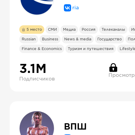
ria
5
место
СМИ
Медиа
Россия
Телеканалы
И
Russian
Business
News & media
Государство
Пол
Finance & Economics
Туризм и путешествия
Lifestyl
3.1М
Просмотр
Подписчиков
ВПШ