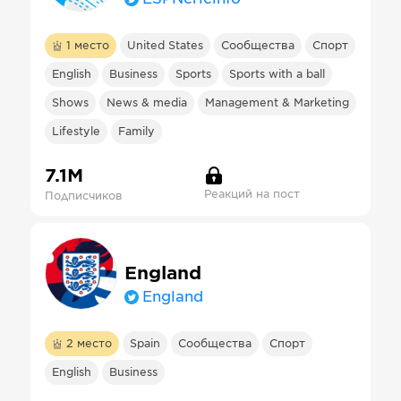
1
место
United States
Сообщества
Спорт
English
Business
Sports
Sports with a ball
Shows
News & media
Management & Marketing
Lifestyle
Family
7.1М
Реакций на пост
Подписчиков
England
England
2
место
Spain
Сообщества
Спорт
English
Business