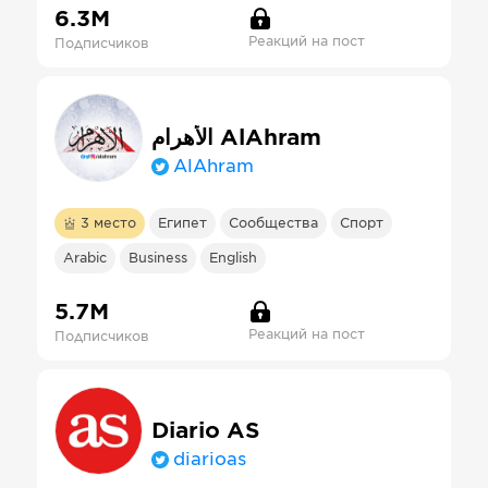
6.3М
Реакций на пост
Подписчиков
الأهرام AlAhram
AlAhram
3
место
Египет
Сообщества
Спорт
Arabic
Business
English
5.7М
Реакций на пост
Подписчиков
Diario AS
diarioas