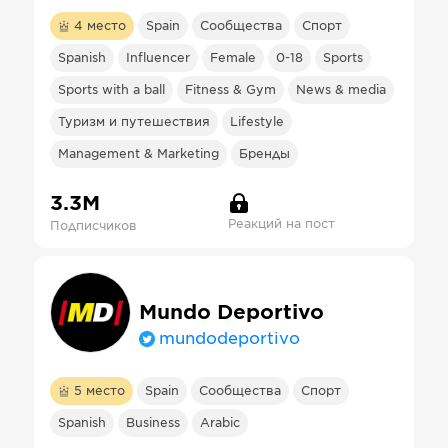
4
место
Spain
Сообщества
Спорт
Spanish
Influencer
Female
0-18
Sports
Sports with a ball
Fitness & Gym
News & media
Туризм и путешествия
Lifestyle
Management & Marketing
Бренды
3.3М
Реакций на пост
Подписчиков
Mundo Deportivo
mundodeportivo
5
место
Spain
Сообщества
Спорт
Spanish
Business
Arabic