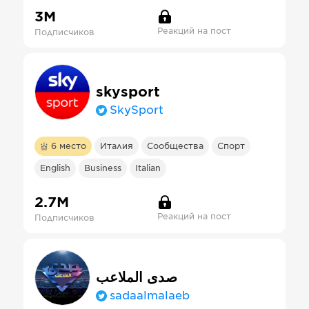
3М
Реакций на пост
Подписчиков
skysport
SkySport
6
место
Италия
Сообщества
Спорт
English
Business
Italian
2.7М
Реакций на пост
Подписчиков
صدى الملاعب
sadaalmalaeb