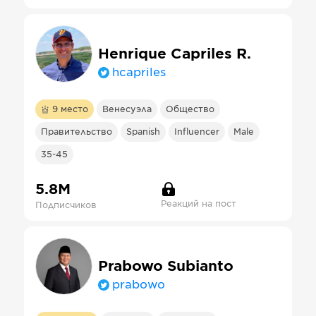
Henrique Capriles R.
hcapriles
9
место
Венесуэла
Общество
Правительство
Spanish
Influencer
Male
35-45
5.8М
Реакций на пост
Подписчиков
Prabowo Subianto
prabowo