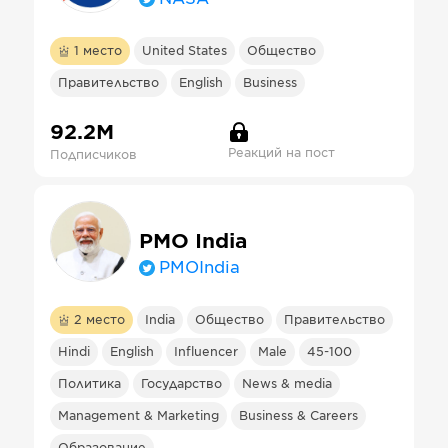
1
место
United States
Общество
Правительство
English
Business
92.2М
Реакций на пост
Подписчиков
PMO India
PMOIndia
2
место
India
Общество
Правительство
Hindi
English
Influencer
Male
45-100
Политика
Государство
News & media
Management & Marketing
Business & Careers