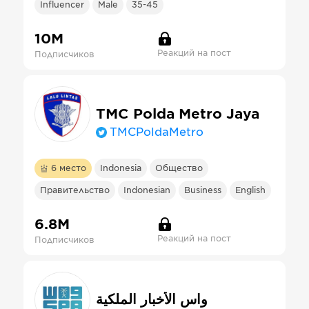
Influencer
Male
35-45
10М
Реакций на пост
Подписчиков
TMC Polda Metro Jaya
TMCPoldaMetro
6
место
Indonesia
Общество
Правительство
Indonesian
Business
English
6.8М
Реакций на пост
Подписчиков
واس الأخبار الملكية