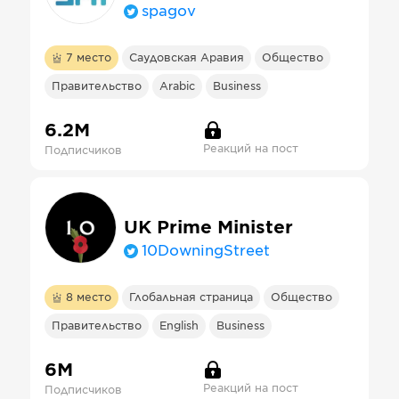
spagov
7
место
Саудовская Аравия
Общество
Правительство
Arabic
Business
6.2М
Реакций на пост
Подписчиков
UK Prime Minister
10DowningStreet
8
место
Глобальная страница
Общество
Правительство
English
Business
6М
Реакций на пост
Подписчиков