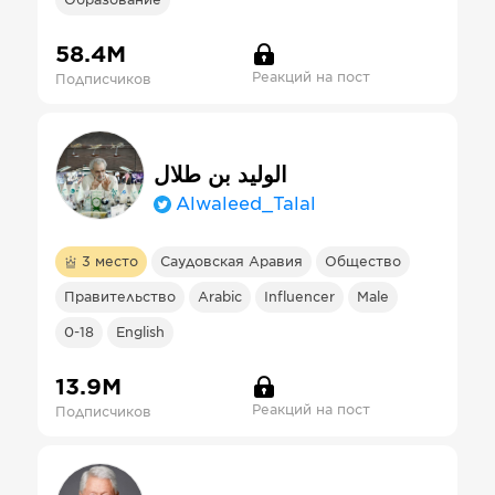
Образование
58.4М
Реакций на пост
Подписчиков
الوليد بن طلال
Alwaleed_Talal
3
место
Саудовская Аравия
Общество
Правительство
Arabic
Influencer
Male
0-18
English
13.9М
Реакций на пост
Подписчиков