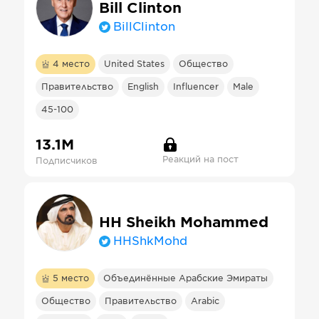
Bill Clinton
BillClinton
4
место
United States
Общество
Правительство
English
Influencer
Male
45-100
13.1М
Реакций на пост
Подписчиков
HH Sheikh Mohammed
HHShkMohd
5
место
Объединённые Арабские Эмираты
Общество
Правительство
Arabic