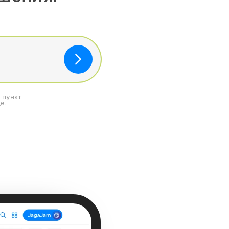
 пункт
е.