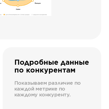
Подробные данные
по конкурентам
Показываем различие по
каждой метрике по
каждому конкуренту.