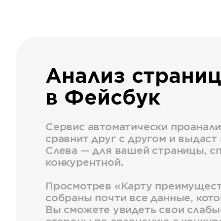
Анализ страни
в Фейсбук
Сервис автоматически проанали
сравнит друг с другом и выдаст 
Слева — для вашей страницы, с
конкурентной.
Просмотрев «Карту преимуществ
собраны почти все данные, кот
Вы сможете увидеть свои слабы