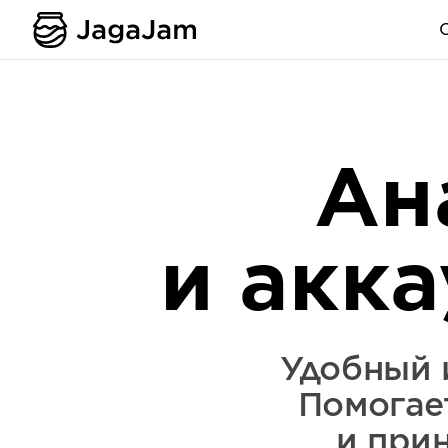
Ан
и акк
Удобный 
Помогае
и при