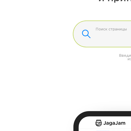
Поиск страницы
Введи
и