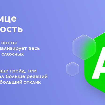
ице
ость
 посты
нализирует весь
е сложных
ыше грейд, тем
ал больше реакций
 больший отклик