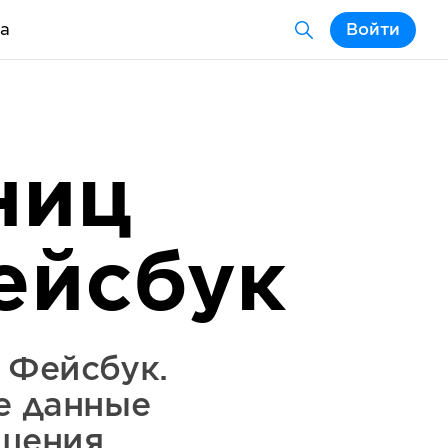
а
Войти
ниц
ейсбук
 Фейсбук.
е данные
шения.