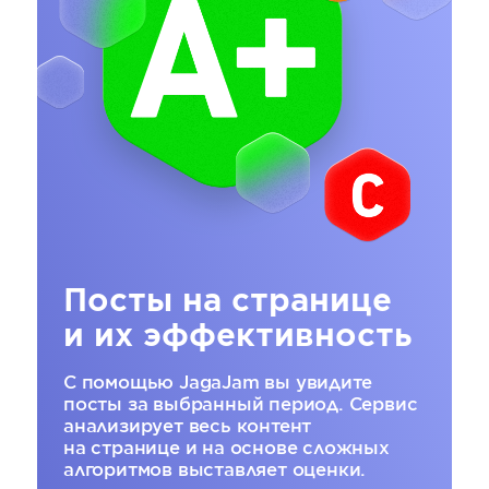
Посты на странице
и их эффективность
С помощью JagaJam вы увидите
посты за выбранный период. Сервис
анализирует весь контент
на странице и на основе сложных
алгоритмов выставляет оценки.