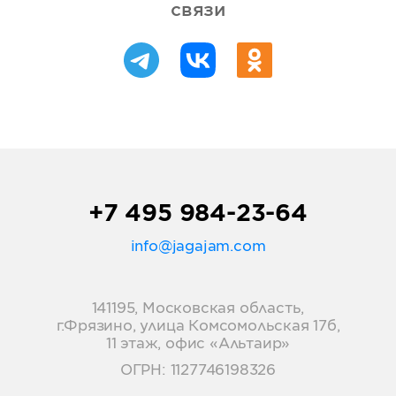
скидку 15%. Подробнее обо
связи
всех тарифах
читайте здесь
.
+7 495 984-23-64
info@jagajam.com
141195, Московская область,
г.Фрязино, улица Комсомольская 17б,
11 этаж, офис «Альтаир»
ОГРН: 1127746198326