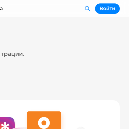
а
Войти
страции.