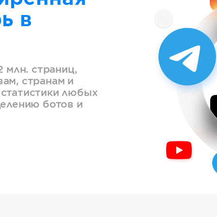
ь в
2 млн. страниц,
ам, странам и
 статистики любых
делению ботов и