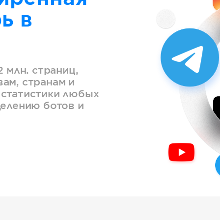
ь в
2 млн. страниц,
ам, странам и
 статистики любых
делению ботов и