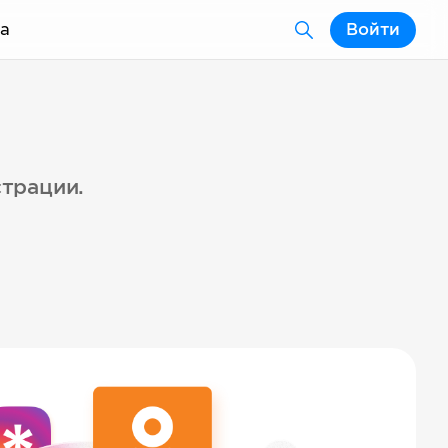
а
Войти
страции.