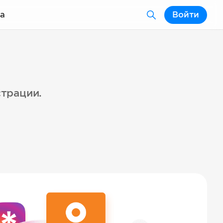
а
Войти
страции.