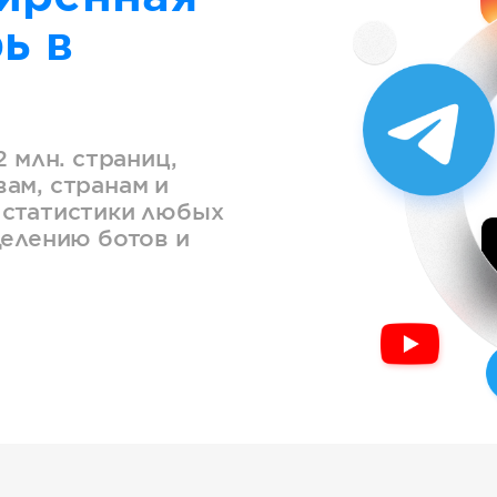
ь в
2 млн. страниц,
ам, странам и
 статистики любых
делению ботов и