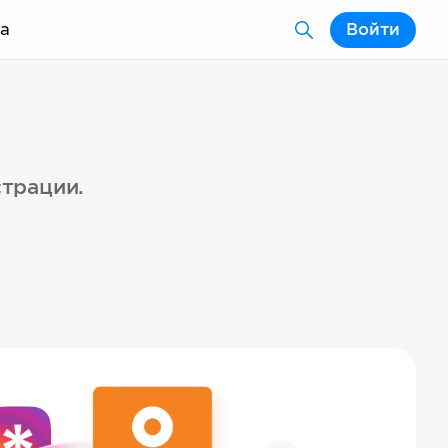
а
Войти
страции.