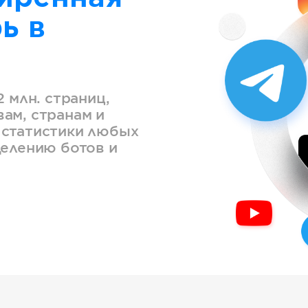
ь в
2 млн. страниц,
ам, странам и
 статистики любых
делению ботов и