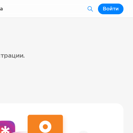
а
Войти
страции.