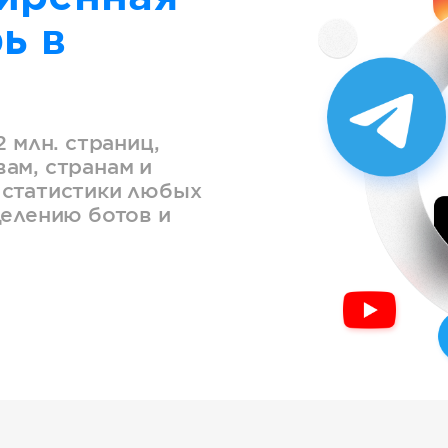
ь в
2 млн. страниц,
ам, странам и
 статистики любых
делению ботов и