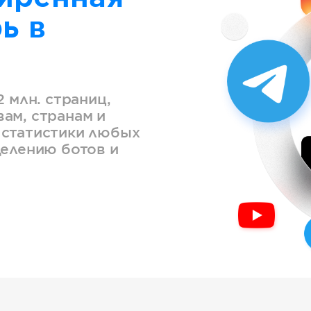
ь в
2 млн. страниц,
ам, странам и
 статистики любых
делению ботов и