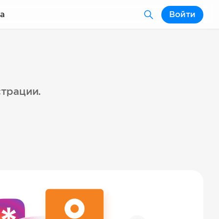
а
Войти
страции.